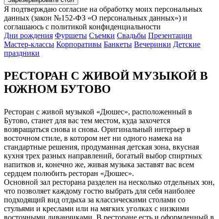
Я подтверждаю согласие на обработку моих персональных
данных (закон №152-ФЗ «О персональных данных») и
соглашаюсь с политикой конфиденциальности
Дни рождения
Фуршеты
Съемки
Свадьбы
Презентации
Мастер-классы
Корпоративы
Банкеты
Вечеринки
Детские
праздники
РЕСТОРАН С ЖИВОЙ МУЗЫКОЙ В
ЮЖНОМ БУТОВО
Ресторан с живой музыкой «Дюшес», расположенный в
Бутово, станет для вас тем местом, куда захочется
возвращаться снова и снова. Оригинальный интерьер в
восточном стиле, в котором нет ни одного намека на
стандартные решения, продуманная детская зона, вкусная
кухня трех разных направлений, богатый выбор спиртных
напитков и, конечно же, живая музыка заставят вас всем
сердцем полюбить ресторан «Дюшес».
Основной зал ресторана разделен на несколько отдельных зон,
что позволяет каждому гостю выбрать для себя наиболее
подходящий вид отдыха за классическими столами со
стульями и креслами или на мягких уголках с низкими
восточными диванчиками. В ресторане есть и оформленный в