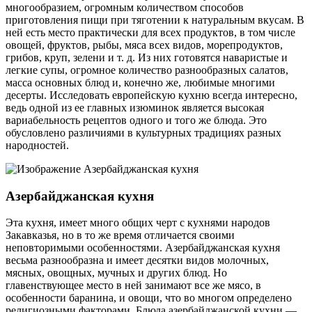
многообразием, огромным количеством способов
приготовления пищи при тяготении к натуральным вкусам. В
ней есть место практически для всех продуктов, в том числе
овощей, фруктов, рыбы, мяса всех видов, морепродуктов,
грибов, круп, зелени и т. д. Из них готовятся наваристые и
легкие супы, огромное количество разнообразных салатов,
масса основных блюд и, конечно же, любимые многими
десерты. Исследовать европейскую кухню всегда интересно,
ведь одной из ее главных изюминок является высокая
вариабельность рецептов одного и того же блюда. Это
обусловлено различиями в культурных традициях разных
народностей.
Азербайджанская кухня
Эта кухня, имеет много общих черт с кухнями народов
Закавказья, но в то же время отличается своими
неповторимыми особенностями. Азербайджанская кухня
весьма разнообразна и имеет десятки видов молочных,
мясных, овощных, мучных и других блюд. Но
главенствующее место в ней занимают все же мясо, в
особенности баранина, и овощи, что во многом определено
религиозными факторами. Блюда азербайджанской кухни —